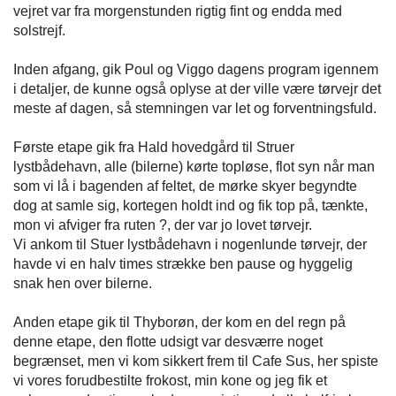
vejret var fra morgenstunden rigtig fint og endda med
solstrejf.
Inden afgang, gik Poul og Viggo dagens program igennem
i detaljer, de kunne også oplyse at der ville være tørvejr det
meste af dagen, så stemningen var let og forventningsfuld.
Første etape gik fra Hald hovedgård til Struer
lystbådehavn, alle (bilerne) kørte topløse, flot syn når man
som vi lå i bagenden af feltet, de mørke skyer begyndte
dog at samle sig, kortegen holdt ind og fik top på, tænkte,
mon vi afviger fra ruten ?, der var jo lovet tørvejr.
Vi ankom til Stuer lystbådehavn i nogenlunde tørvejr, der
havde vi en halv times strække ben pause og hyggelig
snak hen over bilerne.
Anden etape gik til Thyborøn, der kom en del regn på
denne etape, den flotte udsigt var desværre noget
begrænset, men vi kom sikkert frem til Cafe Sus, her spiste
vi vores forudbestilte frokost, min kone og jeg fik et