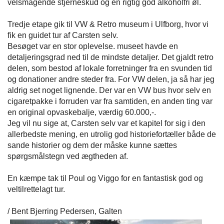
velsmagende stjerneskud og en rigtig god alkoholfri øl.
Tredje etape gik til VW & Retro museum i Ulfborg, hvor vi
fik en guidet tur af Carsten selv.
Besøget var en stor oplevelse. museet havde en
detaljeringsgrad ned til de mindste detaljer. Det gjaldt retro
delen, som bestod af lokale forretninger fra en svunden tid
og donationer andre steder fra. For VW delen, ja så har jeg
aldrig set noget lignende. Der var en VW bus hvor selv en
cigaretpakke i forruden var fra samtiden, en anden ting var
en original opvaskebalje, værdig 60.000,-.
Jeg vil nu sige at, Carsten selv var et kapitel for sig i den
allerbedste mening, en utrolig god historiefortæller både de
sande historier og dem der måske kunne sættes
spørgsmålstegn ved ægtheden af.
En kæmpe tak til Poul og Viggo for en fantastisk god og
veltilrettelagt tur.
/ Bent Bjerring Pedersen, Galten