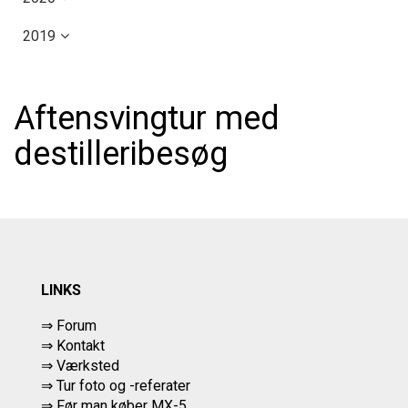
2019
Aftensvingtur med
destilleribesøg
LINKS
⇒ Forum
⇒ Kontakt
⇒ Værksted
⇒
Tur foto og -referater
⇒
Før man køber MX-5