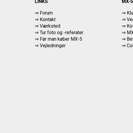
LINKS
MX-5
⇒ Forum
⇒ Kl
⇒ Kontakt
⇒ Ved
⇒ Værksted
⇒ Ko
⇒
Tur foto og -referater
⇒ MX
⇒
Før man køber MX-5
⇒ Bet
⇒ Vejledninger
⇒
Co