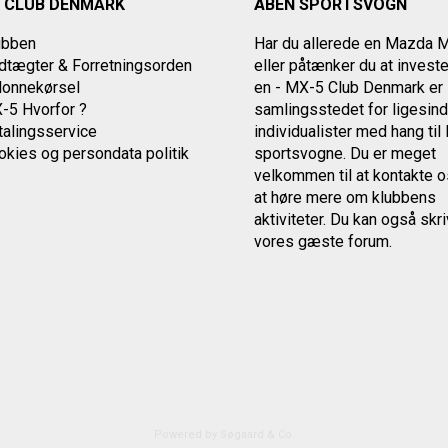
 CLUB DENMARK
ÅBEN SPORTSVOGN
ubben
Har du allerede en Mazda 
tægter & Forretningsorden
eller påtænker du at investe
lonnekørsel
en - MX-5 Club Denmark er
-5 Hvorfor ?
samlingsstedet for ligesin
alingsservice
individualister med
hang ti
okies og persondata politik
sportsvogne. Du er meget
velkommen til at kontakte 
at høre mere om klubbens
aktiviteter.
Du kan også skriv
vores gæste forum.
Powered by Søgaard & Co.