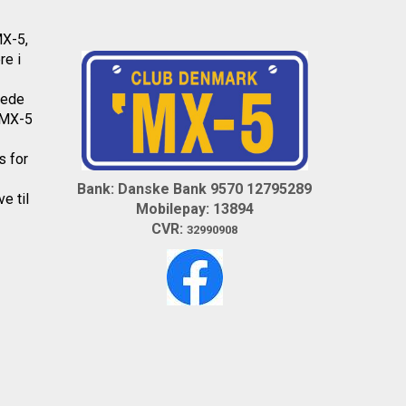
MX-5,
re i
dede
l MX-5
os
for
Bank: Danske Bank 9570 12795289
e til
Mobilepay: 13894
CVR:
32990908