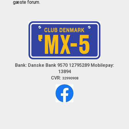
gæste forum.
Bank: Danske Bank 9570 12795289
Mobilepay:
13894
CVR:
32990908