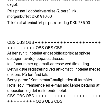
dage).
Pris pr. nat i dobbeltværelse (2 pers.) inkl.
morgenbuffet DKK 910,00
Tilkøb af aftenbuffet pr. pers. pr. dag DKK 235,00
OBS OBS OBS + + + + + + + + + + + + + + + + + + + + +
+ + + + + + + + + OBS OBS OBS
Af hensyn til hotellet er det obligatorisk at oplyse
deltagernavn(e), bopælsadresse,
telefonnummer og email-adresse ved tilmelding.
Det vil gøre registrering ved ankomst til hotellet meget
enklere. På forhånd tak.
Benyt gerne ”Kommentar”-muligheden til formålet.
Hotellet vil fremsende en e-mail angående betaling af
depositum og det resterende beløb.
OBS OBS OBS + + + + + + + + + + + + + + + + + + + + +
+ + + + + + + + + OBS OBS OBS