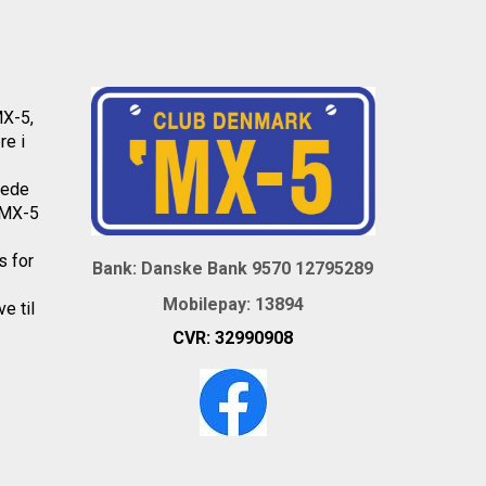
MX-5,
re i
dede
l MX-5
os
for
Bank: Danske Bank 9570 12795289
Mobil
epay: 13894
e til
CVR:
32990908