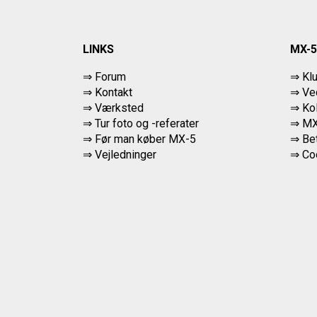
LINKS
MX-5
⇒ Forum
⇒ Kl
⇒ Kontakt
⇒ Ved
⇒ Værksted
⇒ Ko
⇒
Tur foto og -referater
⇒ MX
⇒
Før man køber MX-5
⇒ Bet
⇒ Vejledninger
⇒
Co