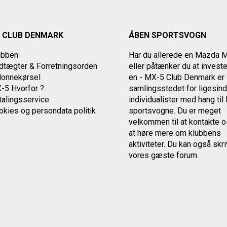
 CLUB DENMARK
ÅBEN SPORTSVOGN
ubben
Har du allerede en Mazda 
tægter & Forretningsorden
eller påtænker du at investe
lonnekørsel
en - MX-5 Club Denmark er
-5 Hvorfor ?
samlingsstedet for ligesin
alingsservice
individualister med
hang ti
okies og persondata politik
sportsvogne. Du er meget
velkommen til at kontakte 
at høre mere om klubbens
aktiviteter.
Du kan også skriv
vores gæste forum.