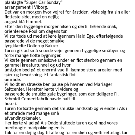
planlagte ”Super Car Sunday”
arrangement i Viborg.
Det var en morgen hvor vejret for årstiden, viste sig fra sin aller
flotteste side, med en dejlig
august
blå himmel.
Efter den hyggelige morgenhilsen og dertil hørende snak,
orienterede Poul om dagens tur.
Vi startede ud med at køre igennem Hald Ege, efterfølgende
passerede vi de meget smukke
lyngklædte Dollerup Bakker.
Turen gik ad små snoede veje, gennem hyggelige småbyer og
forbi mange flotte bygninger.
Vi kørte gennem småskove under en flot stenbro gennem en
gammel kreaturtunnel og ud hvor
udsigten bød på et enormt vue til kæmpe store arealer med
søer og bevoksning. Et fantastisk flot
område.
Vi holdt en strække ben pause på havnen ved Mariager
Saltcenter. Herefter kørte vi videre og
passerede de smukke gule bygninger, som den tidligere Fl.
Schmidt Cementfabrik havde haft til
huse i.
Turen fortsatte gennem det smukke landskab og vi endte i Als i
et område med mange små
afvandingskanaler.
Her kørte vi ud på Als Odde sluttede turen og vi nød vores
medbragte madpakke og en is.
Tak for en dejlig dag til alle og for en skøn og veltilrettelagt tur