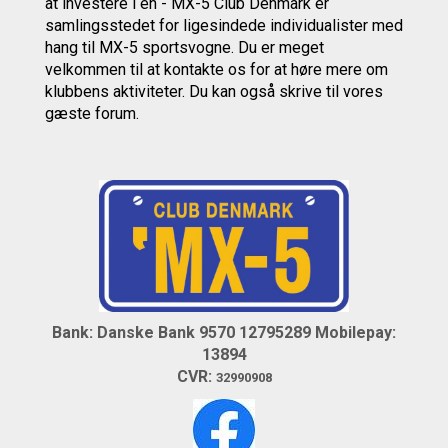
at investere i en - MX-5 Club Denmark er
samlingsstedet for ligesindede individualister med
hang til MX-5 sportsvogne. Du er meget
velkommen til at kontakte os
for at høre mere om
klubbens aktiviteter.
Du kan også skrive til vores
gæste forum.
Bank: Danske Bank 9570 12795289
Mobilepay:
13894
CVR:
32990908