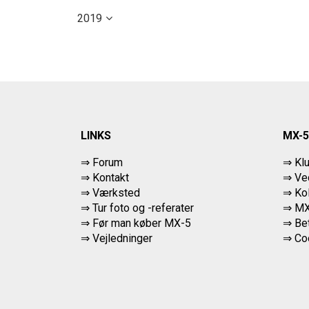
2019
LINKS
MX-5
⇒ Forum
⇒ Kl
⇒ Kontakt
⇒ Ved
⇒ Værksted
⇒ Ko
⇒
Tur foto og -referater
⇒ MX
⇒
Før man køber MX-5
⇒ Bet
⇒ Vejledninger
⇒
Co