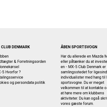
 CLUB DENMARK
ÅBEN SPORTSVOGN
ubben
Har du allerede en Mazda 
tægter & Forretningsorden
eller påtænker du at investe
lonnekørsel
en - MX-5 Club Denmark er
-5 Hvorfor ?
samlingsstedet for ligesin
alingsservice
individualister med
hang ti
okies og persondata politik
sportsvogne. Du er meget
velkommen til at kontakte 
at høre mere om klubbens
aktiviteter.
Du kan også skriv
vores gæste forum.