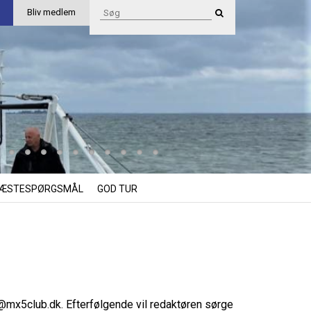
Bliv medlem
ÆSTESPØRGSMÅL
GOD TUR
i@mx5club.dk
. Efterfølgende vil redaktøren sørge