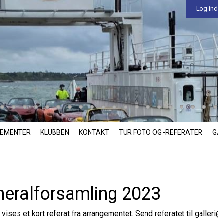
Log ind
EMENTER
KLUBBEN
KONTAKT
TUR FOTO OG -REFERATER
G
eralforsamling 2023
 vises et kort referat fra arrangementet. Send referatet til
galler