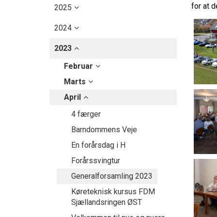
for at d
2025
2024
2023
Februar
Marts
April
4 færger
Barndommens Veje
En forårsdag i H
Forårssvingtur
Generalforsamling 2023
Køreteknisk kursus FDM
Sjællandsringen ØST