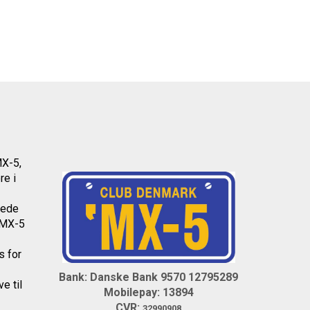
MX-5,
re i
dede
l MX-5
os
for
Bank: Danske Bank 9570 12795289
e til
Mobilepay: 13894
CVR:
32990908