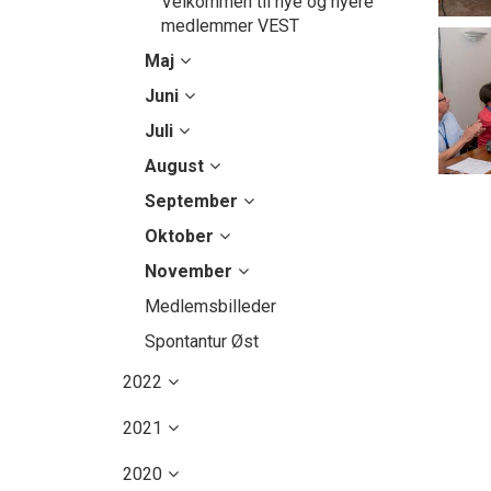
Velkommen til nye og nyere
medlemmer VEST
Maj
Juni
Juli
August
September
Oktober
November
Medlemsbilleder
Spontantur Øst
2022
2021
2020