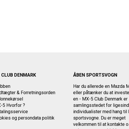
 CLUB DENMARK
ÅBEN SPORTSVOGN
ubben
Har du allerede en Mazda 
tægter & Forretningsorden
eller påtænker du at investe
lonnekørsel
en - MX-5 Club Denmark er
-5 Hvorfor ?
samlingsstedet for ligesin
alingsservice
individualister med
hang ti
okies og persondata politik
sportsvogne. Du er meget
velkommen til at kontakte 