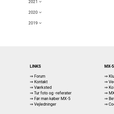
2021
2020
2019
LINKS
MX-5
⇒ Forum
⇒ Kl
⇒ Kontakt
⇒ Ved
⇒ Værksted
⇒ Ko
⇒
Tur foto og -referater
⇒ MX
⇒
Før man køber MX-5
⇒ Bet
⇒ Vejledninger
⇒
Co