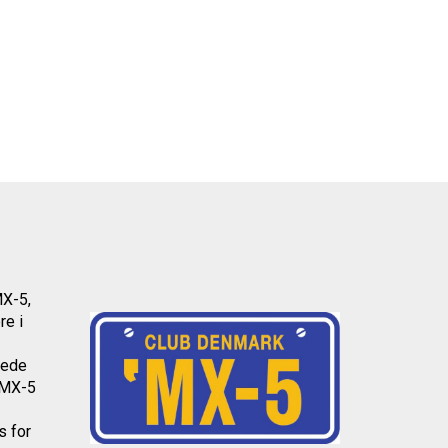
MX-5,
re i
dede
l MX-5
os
for