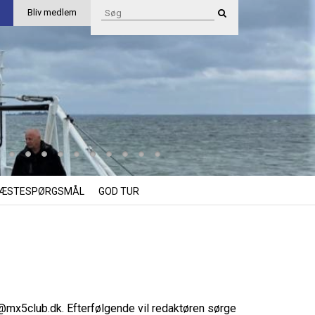
Bliv medlem
ÆSTESPØRGSMÅL
GOD TUR
i@mx5club.dk
. Efterfølgende vil redaktøren sørge