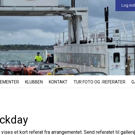
Log ind
EMENTER
KLUBBEN
KONTAKT
TUR FOTO OG -REFERATER
G
ackday
 vises et kort referat fra arrangementet. Send referatet til
galler