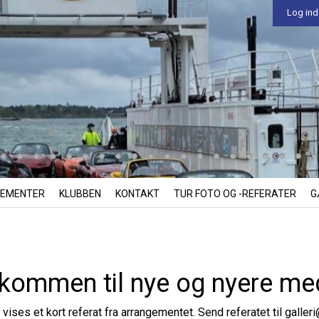
Log ind
EMENTER
KLUBBEN
KONTAKT
TUR FOTO OG -REFERATER
G
kommen til nye og nyere m
 vises et kort referat fra arrangementet. Send referatet til
galler