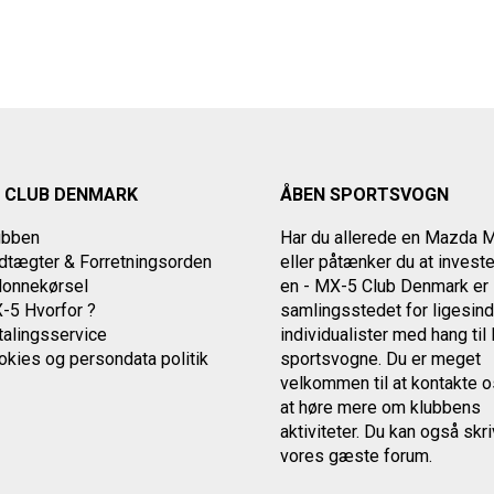
 CLUB DENMARK
ÅBEN SPORTSVOGN
ubben
Har du allerede en Mazda 
tægter & Forretningsorden
eller påtænker du at investe
lonnekørsel
en - MX-5 Club Denmark er
-5 Hvorfor ?
samlingsstedet for ligesin
alingsservice
individualister med
hang ti
okies og persondata politik
sportsvogne. Du er meget
velkommen til at kontakte 
at høre mere om klubbens
aktiviteter.
Du kan også skriv
vores gæste forum.