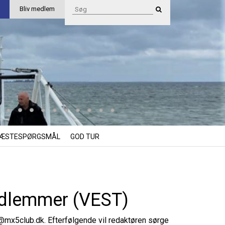
Bliv medlem
ÆSTESPØRGSMÅL
GOD TUR
edlemmer (VEST)
i@mx5club.dk
. Efterfølgende vil redaktøren sørge