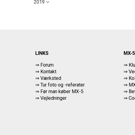
2019
LINKS
MX-5
⇒ Forum
⇒ Kl
⇒ Kontakt
⇒ Ved
⇒ Værksted
⇒ Ko
⇒
Tur foto og -referater
⇒ MX
⇒
Før man køber MX-5
⇒ Bet
⇒ Vejledninger
⇒
Co