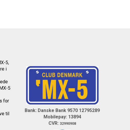
MX-5,
re i
dede
l MX-5
os
for
Bank: Danske Bank 9570 12795289
e til
Mobilepay: 13894
CVR:
32990908