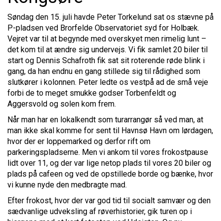
Søndag den 15. juli havde Peter Torkelund sat os stævne på
P-pladsen ved Brorfelde Observatoriet syd for Holbæk.
Vejret var til at begynde med overskyet men rimelig lunt –
det kom til at ændre sig undervejs. Vi fik samlet 20 biler til
start og Dennis Schafroth fik sat sit roterende røde blink i
gang, da han endnu en gang stillede sig til rådighed som
slutkører i kolonnen. Peter ledte os vestpå ad de små veje
forbi de to meget smukke godser Torbenfeldt og
Aggersvold og solen kom frem.
Når man har en lokalkendt som turarrangør så ved man, at
man ikke skal komme for sent til Havnsø Havn om lørdagen,
hvor der er loppemarked og derfor rift om
parkeringspladserne. Men vi ankom til vores frokostpause
lidt over 11, og der var lige netop plads til vores 20 biler og
plads på cafeen og ved de opstillede borde og bænke, hvor
vi kunne nyde den medbragte mad.
Efter frokost, hvor der var god tid til socialt samvær og den
sædvanlige udveksling af røverhistorier, gik turen op i