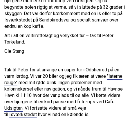
bjergene med et kort fotostop ved Udsigten. Og nu
begyndte solen rigtig at varme, så vi sluttede på 32 grader i
skyggen. Det var derfor kærkomment med en is eller to på
Isværkstedet på Sandskredsvej og socialt samvær over
endnu en kop kaffe.
Alt i alt en veltilrettelagt og vellykket tur – tak til Peter
Torkelund.
Ole Stang
Tak til Peter for at arrange en super tur i Odsherred på en
varm lørdag. Vi var 20 biler og jeg fik æren at være
"laterne
rouge"
med mit røde blink. Ingen problemer med
kolonnekørsel eller navigation, og vi nåede frem til Havnsø
Havn kl 11:10 hvor der var plads til os alle. Vi kørte videre
over bjergene til en kort pause med foto-ops ved
Cafe
Udsigten
. Vi fortsatte videre af små veje
til
Isværkstedet
hvor vi nød en kølende is.